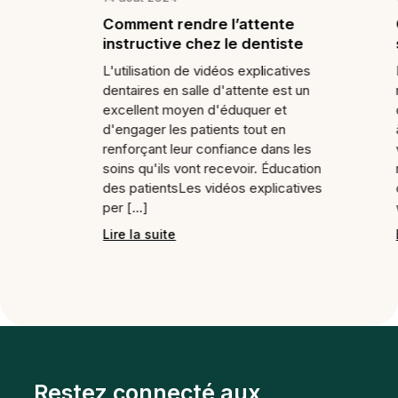
Comment rendre l’attente
Quoi vér
instructive chez le dentiste
sur vos 
L'utilisation de vidéos explicatives
Il est impo
dentaires en salle d'attente est un
nos vitrines
excellent moyen d'éduquer et
que l'infor
d'engager les patients tout en
à nos patie
renforçant leur confiance dans les
véridique. 
soins qu'ils vont recevoir. Éducation
réviser ré
des patientsLes vidéos explicatives
de vos emp
per [...]
webE [...]
Lire la suite
Lire la suit
Restez connecté aux